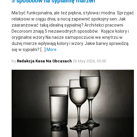
5 sposobów na sypialnię marzeń
Ma być funkcjonalna, ale też piękna, stylowa i modna. Sprzyjać
relaksowi w ciągu dnia, a nocą zapewnić spokojny sen. Jak
zaaranżować taką idealną sypialnię? Architekci pracowni
Decoroom znają 5 niezawodnych sposobów. Kojące kolory i
oryginalne wzory Na nasze samopoczucie we wnętrzu w
dużej mierze wpływają kolory i wzory. Jakie barwy sprawdzą
się w sypialni? […]
More
by
Redakcja Kasa Na Obcasach
26 May 2026, 05:00