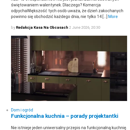
świętowaniem walentynek. Dlaczego? Komercja
odpychaWiększość tych osób uważa, że dzień zakochanych
powinno się obchodzić każdego dnia, nie tylko 14 […]
More
by
Redakcja Kasa Na Obcasach
2 June 2026, 20:30
Dom i ogród
Funkcjonalna kuchnia – porady projektantki
Nie istnieje jeden uniwersalny przepis na funkcjonalną kuchnię.