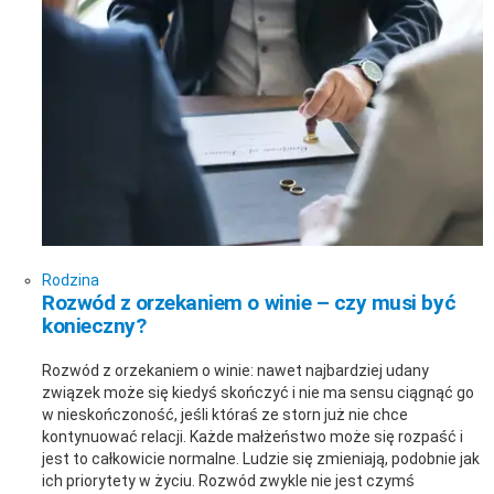
Rodzina
Rozwód z orzekaniem o winie – czy musi być
konieczny?
Rozwód z orzekaniem o winie: nawet najbardziej udany
związek może się kiedyś skończyć i nie ma sensu ciągnąć go
w nieskończoność, jeśli któraś ze storn już nie chce
kontynuować relacji. Każde małżeństwo może się rozpaść i
jest to całkowicie normalne. Ludzie się zmieniają, podobnie jak
ich priorytety w życiu. Rozwód zwykle nie jest czymś