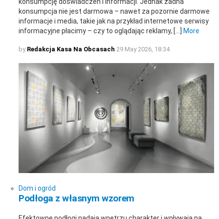
konsumpcję doświadczeń i informacji. Jednak żadna
konsumpcja nie jest darmowa – nawet za pozornie darmowe
informacje i media, takie jak na przykład internetowe serwisy
informacyjne płacimy – czy to oglądając reklamy, […]
More
by
Redakcja Kasa Na Obcasach
29 May 2026, 18:34
Dom i ogród
Podłoga z własnym wzorem
Efektowne podłogi nadają wnętrzu charakter i wpływają na