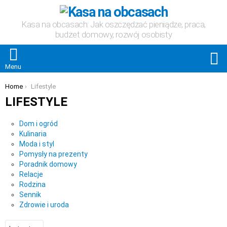
Kasa na obcasach: Jak oszczędzać pieniądze, praca,
budżet domowy, rozwój osobisty
S
Menu
You are here:
Home
Lifestyle
LIFESTYLE
Subterms
Dom i ogród
Kulinaria
Moda i styl
Pomysły na prezenty
Poradnik domowy
Relacje
Rodzina
Sennik
Zdrowie i uroda