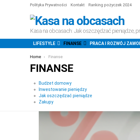
Polityka Prywatności
Kontakt
Ranking pożyczek 2024
Kasa na obcasach: Jak oszczędzać pieniądze, p
LIFESTYLE
FINANSE
PRACA I ROZWÓJ ZAW
You are here:
Home
Finanse
FINANSE
Subterms
Budżet domowy
Inwestowanie pieniędzy
Jak oszczędzać pieniądze
Zakupy
ARTYKUŁY