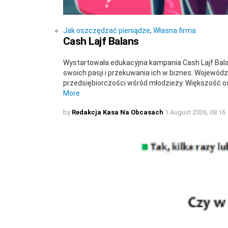
Jak oszczędzać pieniądze
,
Własna firma
Cash Lajf Balans
Wystartowała edukacyjna kampania Cash Lajf Balan
swoich pasji i przekuwania ich w biznes. Wojewódz
przedsiębiorczości wśród młodzieży. Większość os
More
by
Redakcja Kasa Na Obcasach
1 August 2026, 08:16