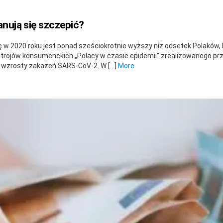
anują się szczepić?
 w 2020 roku jest ponad sześciokrotnie wyższy niż odsetek Polaków, k
rojów konsumenckich „Polacy w czasie epidemii” zrealizowanego pr
 wzrosty zakażeń SARS-CoV-2. W […]
More