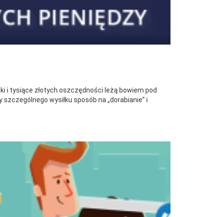
tki i tysiące złotych oszczędności leżą bowiem pod
cy szczególnego wysiłku sposób na „dorabianie” i