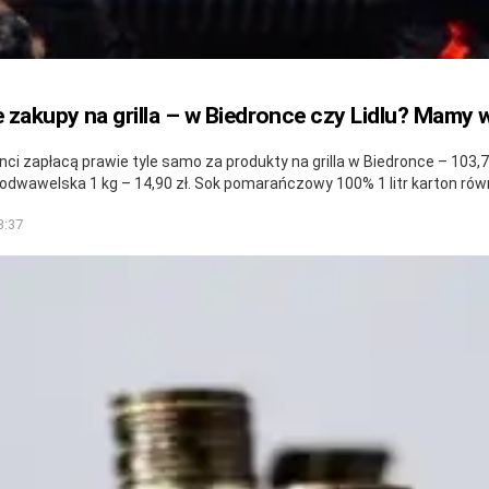
 zakupy na grilla – w Biedronce czy Lidlu? Mamy w
 zapłacą prawie tyle samo za produkty na grilla w Biedronce – 103,79 
a podwawelska 1 kg – 14,90 zł. Sok pomarańczowy 100% 1 litr karton r
3:37