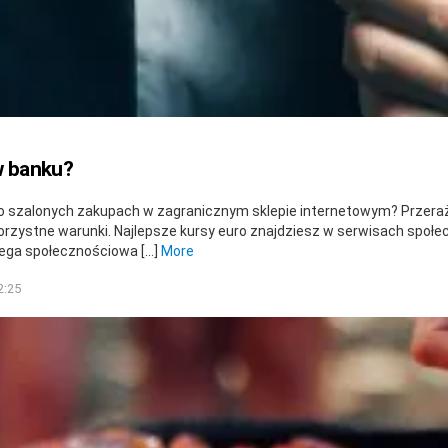
w banku?
o szalonych zakupach w zagranicznym sklepie internetowym? Przeraża
orzystne warunki. Najlepsze kursy euro znajdziesz w serwisach społe
ega społecznościowa […]
More
2:25