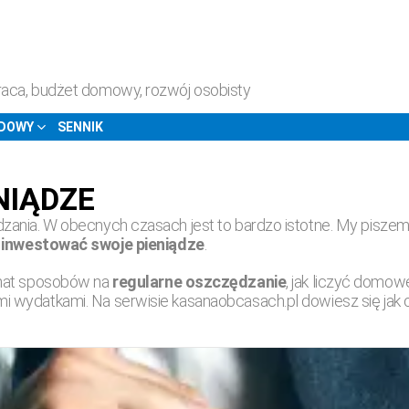
raca, budżet domowy, rozwój osobisty
ODOWY
SENNIK
NIĄDZE
zania. W obecnych czasach jest to bardzo istotne. My piszem
 inwestować swoje pieniądze
.
emat sposobów na
regularne oszczędzanie
, jak liczyć domowe
i wydatkami. Na serwisie kasanaobcasach.pl dowiesz się ja