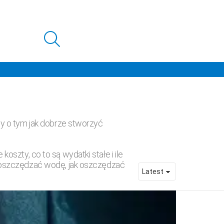
SEARCH
y o tym jak dobrze stworzyć
 koszty, co to są wydatki stałe i ile
k oszczędzać wodę, jak oszczędzać