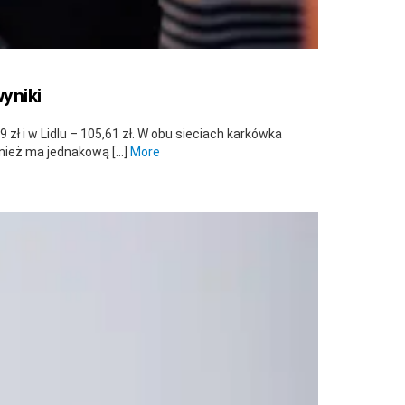
yniki
zł i w Lidlu – 105,61 zł. W obu sieciach karkówka
ównież ma jednakową […]
More