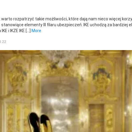
 warto rozpatrzyć takie możliwości, które dają nam nieco więcej ko
, stanowiące elementy III filaru ubezpieczeń. IKE uchodzą za bardziej 
IKE i IKZE IKE […]
More
1:22