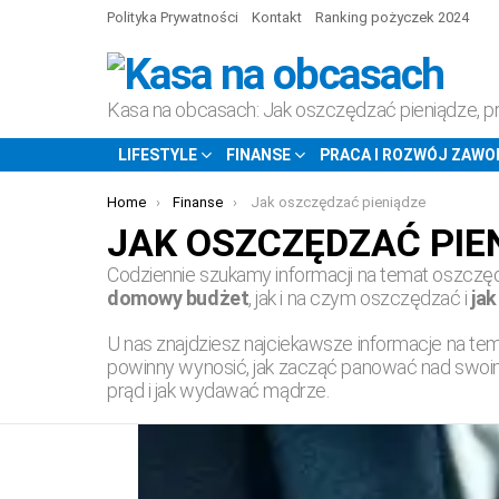
Polityka Prywatności
Kontakt
Ranking pożyczek 2024
Kasa na obcasach: Jak oszczędzać pieniądze, p
LIFESTYLE
FINANSE
PRACA I ROZWÓJ ZAW
You are here:
Home
Finanse
Jak oszczędzać pieniądze
JAK OSZCZĘDZAĆ PIE
Codziennie szukamy informacji na temat oszczęd
domowy budżet
, jak i na czym oszczędzać i
jak
U nas znajdziesz najciekawsze informacje na t
powinny wynosić, jak zacząć panować nad swoim
prąd i jak wydawać mądrze.
ARTYKUŁY